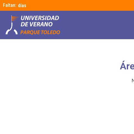
Faltan:
días
Áre